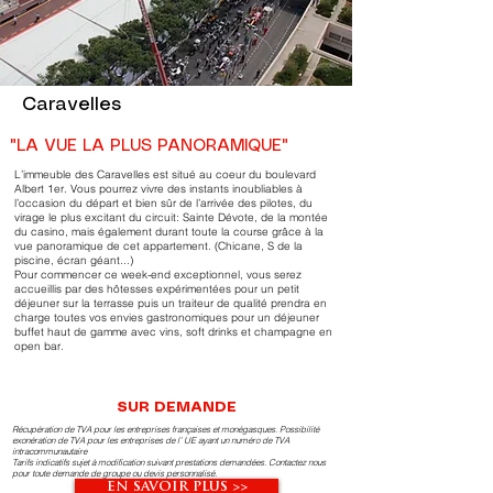
Caravelles
"LA VUE LA PLUS PANORAMIQUE"
L’immeuble des Caravelles est situé au coeur du boulevard
Albert 1er. Vous pourrez vivre des instants inoubliables à
l’occasion du départ et bien sûr de l’arrivée des pilotes, du
virage le plus excitant du circuit: Sainte Dévote, de la montée
du casino, mais également durant toute la course grâce à la
vue panoramique de cet appartement. (Chicane, S de la
piscine, écran géant...)
Pour commencer ce week-end exceptionnel, vous serez
accueillis par des hôtesses expérimentées pour un petit
déjeuner sur la terrasse puis un traiteur de qualité prendra en
charge toutes vos envies gastronomiques pour un déjeuner
buffet haut de gamme avec vins, soft drinks et champagne en
open bar.
SUR DEMANDE
Récupération de TVA pour les entreprises françaises et monégasques. Possibilité
exonération de TVA pour les entreprises de l’ UE ayant un numéro de TVA
intracommunautaire
Tarifs indicatifs sujet à modification suivant prestations demandées. Contactez nous
pour toute demande de groupe ou devis personnalisé.
EN SAVOIR PLUS >>