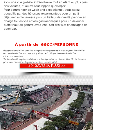
avoir une vue globale extraordinaire tout en étant au plus près
des voitures, et au meilleur rapport qualité/prix.
Pour commencer ce week-end exceptionnel, vous serez
accueillis par des hôtesses expérimentées pour un petit
déjeuner sur la terrasse puis un traiteur de qualité prendra en
charge toutes vos envies gastronomiques pour un déjeuner
buffet haut de gamme avec vins, soft drinks et champagne en
open bar.
À partir de 690€/PERSONNE
Récupération de TVA pour les entreprises françaises et monégasques. Possibilité
exonération de TVA pour les entreprises de l’ UE ayant un numéro de TVA
intracommunautaire
Tarifs indicatifs sujet à modification suivant prestations demandées. Contactez nous
pour toute demande de groupe ou devis personnalisé.
EN SAVOIR PLUS >>