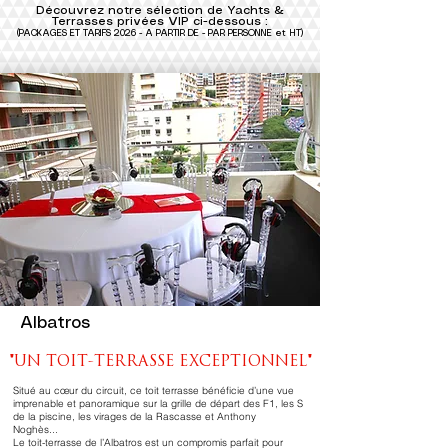
Découvrez notre sélection de Yachts &
Terrasses privées VIP ci-dessous :
(PACKAGES ET TARIFS 2026
- A
PARTIR DE - PAR PERSONNE et HT
)
Albatros
"UN TOIT-TERRASSE EXCEPTIONNEL"
Situé au cœur du circuit, ce toit terrasse bénéficie d’une vue
imprenable et panoramique sur la grille de départ des F1, les S
de la piscine, les virages de la Rascasse et Anthony
Noghès...
Le toit-terrasse de l’Albatros est un compromis parfait pour