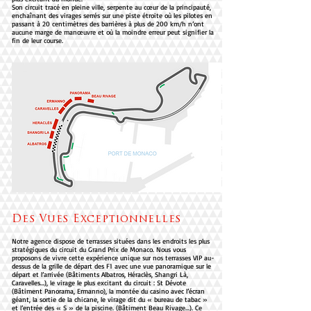
Son circuit tracé en pleine ville, serpente au cœur de la principauté,
enchaînant des virages serrés sur une piste étroite où les pilotes en
passant à 20 centimètres des barrières à plus de 200 km/h n’ont
aucune marge de manœuvre et où la moindre erreur peut signifier la
fin de leur course.
Des Vues Exceptionnelles
Notre agence dispose de terrasses situées dans les endroits les plus
stratégiques du circuit du Grand Prix de Monaco. Nous vous
proposons de vivre cette expérience unique sur nos terrasses VIP au-
dessus de la grille de départ des F1 avec une vue panoramique sur le
départ et l’arrivée (Bâtiments Albatros, Héraclès, Shangri Là,
Caravelles...), le virage le plus excitant du circuit : St Dévote
(Bâtiment Panorama, Ermanno), la montée du casino avec l’écran
géant, la sortie de la chicane, le virage dit du « bureau de tabac »
et l’entrée des « S » de la piscine. (Bâtiment Beau Rivage...). Ce