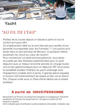
Yacht
"AU FIL DE L'EAU"
Profitez de la course depuis un fabuleux yacht et tout le
confort qu’il peut offrir.
Un emplacement idéal sur le port Hercule pour profiter d’une
proximité incomparable avec les Formules 1 ! Les yachts sont
situés dans le port principal de Monaco, à quelques mètres
seulement du circuit au coeur de l’action!
Pour commencer ce week-end exceptionnel, vous serez
accueillis par des hôtesses expérimentées pour un petit
déjeuner puis un traiteur renommé prendra en charge toutes
vos envies gastronomiques pour un déjeuner VIP. Vous aurez
la possibilité d’utiliser l’intérieur du yacht aménagé avec
l’équipement complet dont 3 ponts, 2 grands salons équipés
d’ écrans LCD retransmettant les essais et bien sûr le Grand
Prix. Chaque invité aura un Pass officiel délivré par la sûreté
publique.
À partir de 1350€/PERSONNE
Récupération de TVA pour les entreprises françaises et monégasques. Possibilité
exonération de TVA pour les entreprises de l’ UE ayant un numéro de TVA
intracommunautaire
Tarifs indicatifs sujet à modification suivant prestations demandées. Contactez nous