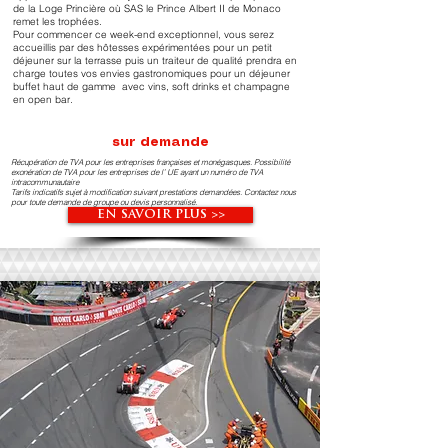
de la Loge Princière où SAS le Prince Albert II de Monaco
remet les trophées.
Pour commencer ce week-end exceptionnel, vous serez
accueillis par des hôtesses expérimentées pour un petit
déjeuner sur la terrasse puis un traiteur de qualité prendra en
charge toutes vos envies gastronomiques pour un déjeuner
buffet haut de gamme avec vins, soft drinks et champagne
en open bar.
sur demande
Récupération de TVA pour les entreprises françaises et monégasques. Possibilité
exonération de TVA pour les entreprises de l’ UE ayant un numéro de TVA
intracommunautaire
Tarifs indicatifs sujet à modification suivant prestations demandées. Contactez nous
pour toute demande de groupe ou devis personnalisé.
EN SAVOIR PLUS >>