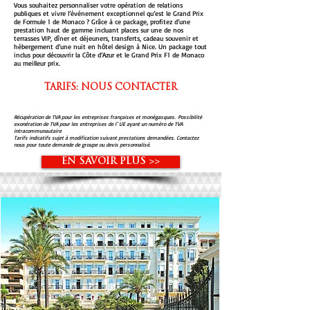
Vous souhaitez personnaliser votre opération de relations
publiques et vivre l’événement exceptionnel qu’est le Grand Prix
de Formule 1 de Monaco ? Grâce à ce package, profitez d’une
prestation haut de gamme incluant places sur une de nos
terrasses VIP, dîner et déjeuners, transferts, cadeau souvenir et
hébergement d’une nuit en hôtel design à Nice. Un package tout
inclus pour découvrir la Côte d’Azur et le Grand Prix F1 de Monaco
au meilleur prix.
TARIFS: NOUS CONTACTER
Récupération de TVA pour les entreprises françaises et monégasques. Possibilité
exonération de TVA pour les entreprises de l’ UE ayant un numéro de TVA
intracommunautaire
Tarifs indicatifs sujet à modification suivant prestations demandées. Contactez
nous pour toute demande de groupe ou devis personnalisé.
EN SAVOIR PLUS >>