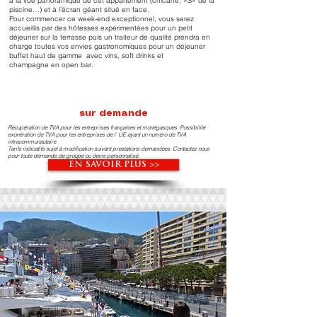
à la vue panoramique de cet appartement (chicane, «S» de la
piscine…) et à l’écran géant situé en face.
Pour commencer ce week-end exceptionnel, vous serez
accueillis par des hôtesses expérimentées pour un petit
déjeuner sur la terrasse puis un traiteur de qualité prendra en
charge toutes vos envies gastronomiques pour un déjeuner
buffet haut de gamme avec vins, soft drinks et
champagne en open bar.
sur demande
Récupération de TVA pour les entreprises françaises et monégasques. Possibilité
exonération de TVA pour les entreprises de l’ UE ayant un numéro de TVA
intracommunautaire
Tarifs indicatifs sujet à modification suivant prestations demandées. Contactez nous
pour toute demande de groupe ou devis personnalisé.
EN SAVOIR PLUS >>