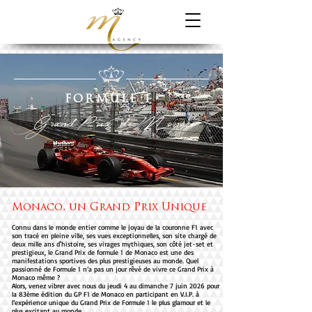
FORMULE 1
GrandP
rix deMonaco
Monaco, un Grand Prix Unique
Connu dans le monde entier comme le joyau de la couronne F1 avec
son tracé en pleine ville, ses vues exceptionnelles, son site chargé de
deux mille ans d'histoire, ses virages mythiques, son côté jet-set et
prestigieux, le Grand Prix de formule 1 de Monaco est une des
manifestations sportives des plus prestigieuses au monde. Quel
passionné de Formule 1 n’a pas un jour rêvé de vivre ce Grand Prix à
Monaco même ?
Alors, venez vibrer avec nous du jeudi 4 au dimanche 7 juin 2026 pour
la 83ème édition du GP F1 de Monaco en participant en V.I.P. à
l’expérience unique du Grand Prix de Formule 1 le plus glamour et le
plus excitant au monde.