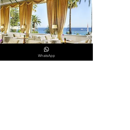
WhatsApp
Package
"WEEK-END F1 RIVIERA ITALIENNE"
PACKAGE 4 JOURS / 3 NUITS
Vous souhaitez personnaliser votre opération de relations
publiques et vivre l’événement exceptionnel qu’est le Grand Prix
de Formule 1 de Monaco, alors grâce à ce package, profitez d’une
prestation haut de gamme incluant places sur une de nos
terrasses VIP, tous vos dîners et déjeuners, transferts, cadeau
souvenir et hébergement de 3 nuits dans un Palace Italien. Un
package tout inclus pour profiter au mieux des plaisirs de la
Riviera Monégasque et Italienne.
TARIFS: NOUS CONTACTER