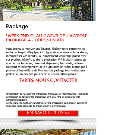
Package
"WEEK-END F1 AU COEUR DE L'ACTION"
PACKAGE 4 JOURS/3 NUITS
Vous aspirez à motiver vos équipes, fédérer votre personnel et
renforcer l’esprit d’équipe, à intégrer de nouveaux collaborateurs,
récompenser vos clients… ou simplement vous faire plaisir avec
vos proches, bénéficiez d’une prestation VIP incluant places sur
une de nos terrasses, dîners et déjeuners, transferts, cadeau
souvenir et hébergement de 2 nuits dans un hôtel historique à
proximité immédiate de Monaco. Un package tout inclus pour
profiter au mieux des plaisirs de la Riviera Monégasque.
TARIFS: NOUS CONTACTER
Récupération de TVA pour les entreprises françaises et monégasques. Possibilité
exonération de TVA pour les entreprises de l’ UE ayant un numéro de TVA
intracommunautaire
Tarifs indicatifs sujet à modification suivant prestations demandées. Contactez
nous pour toute demande de groupe ou devis personnalisé.
EN SAVOIR PLUS >>