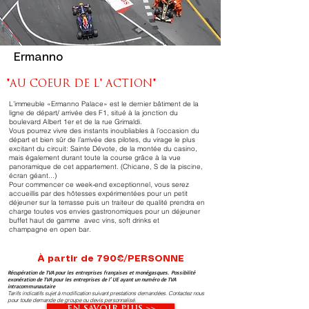
Ermanno
"AU COEUR DE L' ACTION"
L’immeuble «Ermanno Palace» est le dernier bâtiment de la
ligne de départ/ arrivée des F1, situé à la jonction du
boulevard Albert 1er et de la rue Grimaldi.
Vous pourrez vivre des instants inoubliables à l’occasion du
départ et bien sûr de l’arrivée des pilotes, du virage le plus
excitant du circuit: Sainte Dévote, de la montée du casino,
mais également durant toute la course grâce à la vue
panoramique de cet appartement. (Chicane, S de la piscine,
écran géant...)
Pour commencer ce week-end exceptionnel, vous serez
accueillis par des hôtesses expérimentées pour un petit
déjeuner sur la terrasse puis un traiteur de qualité prendra en
charge toutes vos envies gastronomiques pour un déjeuner
buffet haut de gamme avec vins, soft drinks et
champagne en open bar.
À partir de 790€/PERSONNE
Récupération de TVA pour les entreprises françaises et monégasques. Possibilité
exonération de TVA pour les entreprises de l’ UE ayant un numéro de TVA
intracommunautaire
Tarifs indicatifs sujet à modification suivant prestations demandées. Contactez nous
pour toute demande de groupe ou devis personnalisé.