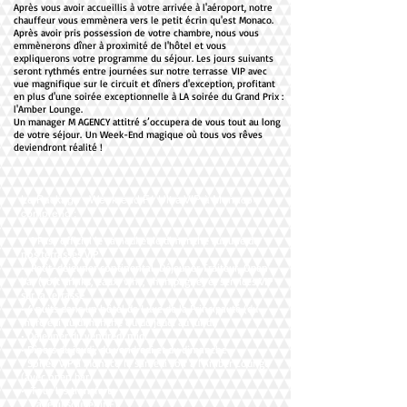
Après vous avoir accueillis à votre arrivée à l'aéroport, notre
chauffeur vous emmènera vers le petit écrin qu'est Monaco.
Après avoir pris possession de votre chambre, nous vous
emmènerons dîner à proximité de l'hôtel et vous
expliquerons votre programme du séjour. Les jours suivants
seront rythmés entre journées sur notre terrasse VIP avec
vue magnifique sur le circuit et dîners d'exception, profitant
en plus d'une soirée exceptionnelle à LA soirée du Grand Prix :
l'Amber Lounge.
Un manager M AGENCY attitré s’occupera de vous tout au long
de votre séjour. Un Week-End magique où tous vos rêves
deviendront réalité !
Le Package «Week-end F1 Ultra VIP à Monaco»
comprend :
• 1 Pass officiel le samedi et le dimanche sur une de
nos terrasses VIP
• Petit-déjeuner continental, Déjeuner Traiteur, Open
bar (soft drinks, eaux, vins, champagne) et services VIP
sur la terrasse
• 4 nuits dans un hôtel de Luxe de la Principauté (du
mercredi au dimanche ou du jeudi au lundi)
• Déjeuner du vendredi midi
• Dîners du jeudi, du vendredi et du dimanche
• Soirée VIP à Monaco le samedi soir à l'Amber Lounge
(avec open bar)
• Tous les transferts
• Cadeau souvenir F1