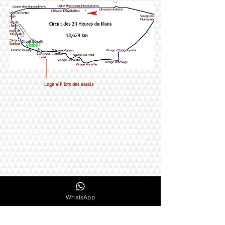
Loge VIP lors des essais
Le Package « Week-End au 24 H du mans auto »
comprend :
• Hébergement de 3 nuits dans un gite 3* de qualité
• Accès Hospitalité avec terrasse surplombant la piste le
samedi et le dimanche
• Cocktail déjeunatoire et dinatoire (selon formule) avec
open bar permanent
• Accès en navette VIP à la première chicane des
Hunaudières avec terrasse (weekend uniquement)
• Accès aux animations de L’Hospitalité du Team
• Visite d’un stand LMP2 et présentation d’une écurie de
WhatsApp
course
• Remise d’un « Pack Bienvenue » à chaque invité
• Présence d’un coordinateur dédié à votre groupe
• Billetterie donnant accès au circuit