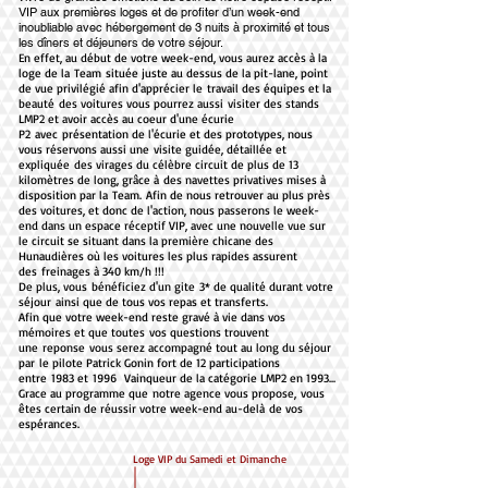
VIP aux premières loges et de profiter d’un week-end
inoubliable avec hébergement de 3 nuits à proximité et tous
les dîners et déjeuners de votre séjour.
En effet, au début de votre week-end, vous aurez accès à la
loge de la Team située juste au dessus de la pit-lane, point
de vue privilégié afin d'apprécier le travail des équipes et la
beauté des voitures vous pourrez aussi visiter des stands
LMP2 et avoir accès au coeur d'une écurie
P2 avec présentation de l'écurie et des prototypes, nous
vous réservons aussi une visite guidée, détaillée et
expliquée des virages du célèbre circuit de plus de 13
kilomètres de long, grâce à des navettes privatives mises à
disposition par la Team. Afin de nous retrouver au plus près
des voitures, et donc de l'action, nous passerons le week-
end dans un espace réceptif VIP, avec une nouvelle vue sur
le circuit se situant dans la première chicane des
Hunaudières où les voitures les plus rapides assurent
des freinages à 340 km/h !!!
De plus, vous bénéficiez d'un gite 3* de qualité durant votre
séjour ainsi que de tous vos repas et transferts.
Afin que votre week-end reste gravé à vie dans vos
mémoires et que toutes vos questions trouvent
une reponse vous serez accompagné tout au long du séjour
par le pilote Patrick Gonin fort de 12 participations
entre 1983 et 1996 Vainqueur de la catégorie LMP2 en 1993...
Grace au programme que notre agence vous propose, vous
êtes certain de réussir votre week-end au-delà de vos
espérances.
Loge VIP du Samedi et Dimanche