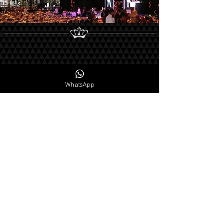
WhatsApp
S' inscrire à notre Newsletter :
Ne manquez aucune actualité
VALIDER
PLAN DU SITE I SITE MAP:
À PROPOS I ABOUT