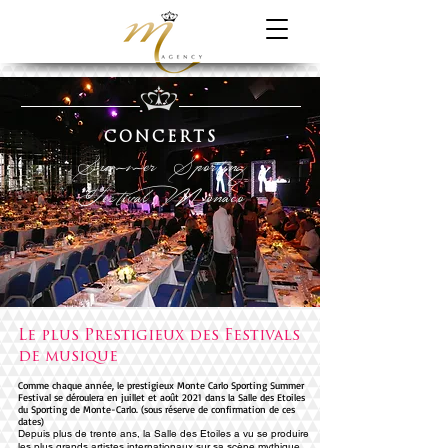
CONCERTS
Summer Sporting
Festival Monaco
Le plus Prestigieux des Festivals
de musique
Comme chaque année, le prestigieux Monte Carlo Sporting Summer
Festival se déroulera en juillet et août 2021 dans la Salle des Etoiles
du Sporting de Monte-Carlo. (sous réserve de confirmation de ces
dates)
Depuis plus de trente ans, la Salle des Etoiles a vu se produire
les plus grands artistes internationaux sur sa scène mythique.