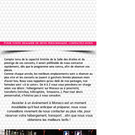
Pour toute demande de devis personnalisé, contactez-nous
Compte tenu de la capacité limitée de la Salle des étoiles et du
prestige de ces concerts, il serait préférable de
nous contacter
rapidement,
dès que le programme sera connu, afin de réserver vos
places.
Comme chaque année, les meilleurs emplacements sont a réserver au
plus vite et les concerts se jouent à guichets fermés plusieurs mois
d’avoir lieu. Nous vous rappelons qu’au-delà de nos packages, nos
formules sont «à la carte». De A à Z nous vous prendrons en charge
selon vos désirs : hébergement sur Monaco ou à proximité,
transferts (minibus, hélicoptère, limousine…). Pour tout devis
personnalisé,
n’hésitez pas à nous consulter.
Assister à un événement à Monaco est un moment
inoubliable qu’il faut anticiper et préparer, nous vous
conseillons vivement de nous contacter au plus vite, pour
réserver votre hébergement, transport... afin que nous vous
obtenions les meilleurs tarifs !