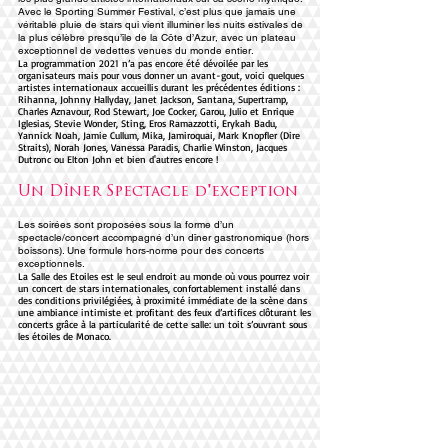
Avec le Sporting Summer Festival, c’est plus que jamais une
véritable pluie de stars qui vient illuminer les nuits estivales de
la plus célèbre presqu’île de la Côte d’Azur, avec un plateau
exceptionnel de vedettes venues du monde entier.
La programmation 2021 n’a pas encore été dévoilée par les
organisateurs mais pour vous donner un avant-gout, voici quelques
artistes internationaux accueillis durant les précédentes éditions :
Rihanna, Johnny Hallyday, Janet Jackson, Santana, Supertramp,
Charles Aznavour, Rod Stewart, Joe Cocker, Garou, Julio et Enrique
Iglesias, Stevie Wonder, Sting, Eros Ramazzotti, Erykah Badu,
Yannick Noah, Jamie Cullum, Mika, Jamiroquai, Mark Knopfler (Dire
Straits), Norah Jones, Vanessa Paradis, Charlie Winston, Jacques
Dutronc ou Elton John et bien d'autres encore !
Un Dîner Spectacle d'exception
Les soirées sont proposées sous la forme d’un
spectacle/concert accompagné d’un dîner gastronomique (hors
boissons). Une formule hors-norme pour des concerts
exceptionnels.
La Salle des Etoiles est le seul endroit au monde où vous pourrez voir
un concert de stars internationales, confortablement installé dans
des conditions privilégiées, à proximité immédiate de la scène dans
une ambiance intimiste et profitant des feux d’artifices clôturant les
concerts grâce à la particularité de cette salle: un toit s’ouvrant sous
les étoiles de Monaco.