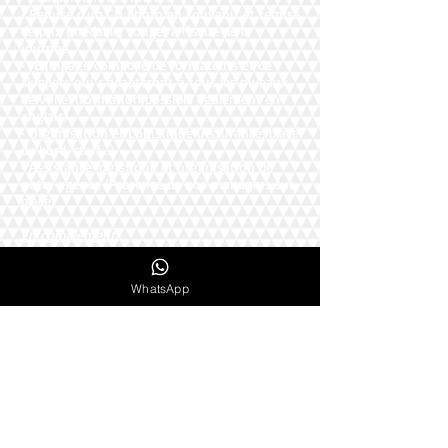
• Remise d’un CD photo en souvenir et remise
de prix (médaille, coupe) à l’issue de la
journée
• Equipage composé de formateurs et de
skippers qui s'adapteront à tous les niveaux
de voile. (formation possible également en
anglais)
• Organisation et Logistique (Assurance, place
de bord, staff...)
• Assistance logistique et organisation de
notre agence (Présence de nos managers sur
place)
En complément:
• Hébergement à proximité
• Possibilité d’apposer le logo de l’entreprise
sur les voiles du Trimaran. A cette occasion,
WhatsApp
un photographe professionnel immortalisera
le moment afin de communiquer avec un
support tel que le Trimaran.
• Possibilité de réaliser l’activité sur une
journée complète ou de combiner avec d’
autres activités
• Possibilité d’incorporer une 1/2 journée de
séminaire travail
• Organisation de votre dîner à l’issue de la