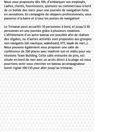
Nous vous proposons dès 10h, d’embarquer vos employés,
cadres, clients, fournisseurs, sponsors ou commerciaux à bord
de ce bolide des mers pour une journée de navigation forte
en sensations. En compagnie de skippers professionnels, vous
passerez à la barre et à tous les postes de navigation!
Le Trimaran peut accueillir 10 personnes à bord, et jusqu’à 50
personnes en une journée grâce à plusieurs rotations.
L’affrètement d’un autre bateau est possible afin de réaliser
des régates, ou d’autres activités sont proposées aux groupes
non navigants (ski nautique, wakeboard, VTT, kayak de mer…).
Nous pouvons également vous proposer une salle de
conférence de 250 places avec matériel son et vidéo pour vos
réunions Team Building. Cette salle entourée de pins, est
située en bord de mer avec un accès direct à la plage où nous
pourrions venir vous chercher en bateau accompagnateur
(semi-rigide 100 CV) pour aller jusqu’au trimaran.
La 1/2 journée «Sortie sur la Formule 1 des
mers » comprend :
• Location en exclusivité du trimaran, la
formule 1 des mers
• Petit déjeuner et Déjeuner dans un
restaurant de plage prestigieux
• Equipement des invités