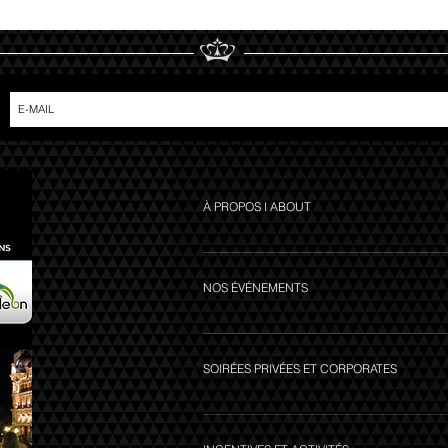
À PROPOS I ABOUT
Découvrez notre agence Discover our Agency Nos
references / Photo Gallery
NOS ÉVÉNEMENTS
Grand Prix de Formule 1 de Monaco Grand Prix Hi
Monte-Carlo Masters" 24h du Mans Summer Sporting
SOIRÉES PRIVÉES ET CORPORATES
Monte-Carlo
Dégustation Oenologique Dîner Place du Casino Dî
Beach Jazz Party Cocktail au coeur du Musée Oc