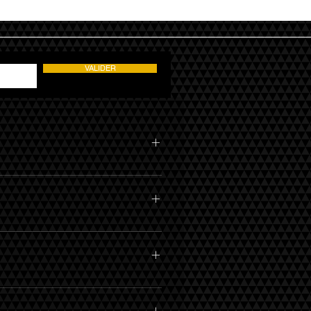
VALIDER
 références / Galerie de photos Our
storique de Monaco Tournoi de Tennis "Rolex
 Festival Festival International du Cirque de
ner dans la Collection des voitures du Prince
éanographique Soirée blanche dans une villa