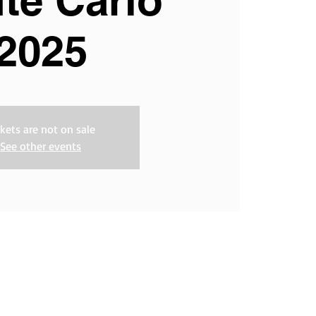
te Carlo
2025
ckets are not on sale
See other events