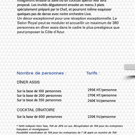
intégreront ensuite la Salle où un cocktail apéritif leur sera
proposé. Les invités dégusteront ensuite un menu 3 plats
• 
spécialement préparé par le Chef, et pourront même esquisser
LU
quelques pas de danse avec notre orchestre Live.
é
Un décor exceptionnel pour une réception exceptionnelle. Le
Salon Royal peut se moduler et accueillir un maximum de 380
personnes en dîner assis dans le cadre le plus prestigieux que
Op
peut proposer la Côte d’Azur.
• 
• 
• 
hé
Nombre de personnes :
Tarifs :
DÎNER ASSIS
295€ HT/personne
Sur la base de 100 personnes
270€ HT/personne
Sur la base de 200 personnes
Sur la base de 350 personnes
240€ ht/personne
COCKTAIL DÎNATOIRE
Sur la base de 600 personnes
220€ ht/personne
* Tarifs indiqués Hors Taxe, TVA de 20% en sus. Récupération de TVA pour les entreprises
françaises et monégasques
Possibilité exonération de TVA pour les entreprises de l’ UE ayant un numéro de TVA