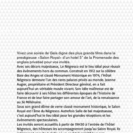
er de gala au salon royal du negr
Vivez une soirée de Gala digne des plus grands films dans la
Vo
prestigieuse «Salon Royal» d’un hotel 5* de la Promenade des
Ro
anglais privatisé pour vos invités.
Avec ses décors majestueux, Le Négresco est le lieu idéal pour réussir
• 
des événements hors du commun. Construit en 1912 sur la célèbre
Baie des Anges et classé Monument Historique en 1974, l’Hôtel
• 
Négresco demeure l’un des rares palaces privés au monde. Jeanne
bo
Augier, propriétaire et Président Directeur général, en a fait
• 
aujourd’hui un véritable musée vivant. Son idée maîtresse est de
es
faire découvrir à ses hôtes les différentes époques de l’histoire de
France et de leur faire partager son amour de l’art, de la renaissance
l’
au 3è Millénaire.
en
Sous son grand dôme de verre classé monument historique, le Salon
dé
Royal est l’âme du Négresco. Autrefois Salle de bal majestueuse,
• 
c’est aujourd’hui le lieu idéal pour les grandes réceptions et les
événements spectaculaires.
mu
Les invités seront accueillis à partir de 19H30 à l’entrée de l’hôtel
• 
Négresco, des hôtesses les accompagneront jusqu’au Salon Royal. Ils
d’