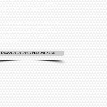
Présence du Staff de direction CROWN
XURY GROUP tout au long de votre
vénement
tions possibles : (liste non exhaustive)
Scénographie lumineuse (intérieur)
Aménagements spécifiques sur devis
Prestations annexes : Transferts,
bergements...
Demande de devis Personnalisé