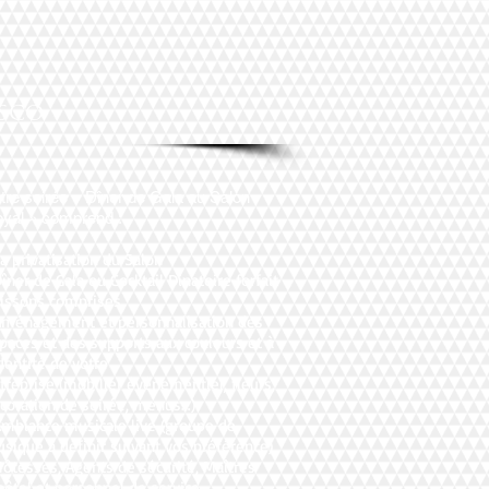
esco
tre soirée « Dîner de Gala au Salon
yal » comprend :
La privatisation du Salon
Dîner de Gala ou Cocktail Dinatoire forfait
issons comprises.
Aménagement et personnalisation des
paces et des supports aux couleurs et à
identité de votre
treprise (mobilier événementiel, fleurs,
coration de soirée, menus…)
Ambiance musicale live (groupe de
sique à définir suivant vos préférence)
Hôtesses, Agents de sécurité, Maîtres
hôtel et personnel de service