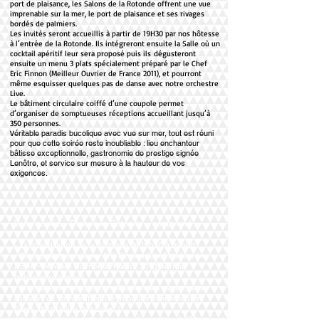
port de plaisance, les Salons de la Rotonde offrent une vue
imprenable sur la mer, le port de plaisance et ses rivages
bordés de palmiers.
Les invités seront accueillis à partir de 19H30 par nos hôtesse
à l’entrée de la Rotonde. Ils intégreront ensuite la Salle où un
cocktail apéritif leur sera proposé puis ils dégusteront
ensuite un menu 3 plats spécialement préparé par le Chef
Eric Finnon (Meilleur Ouvrier de France 2011), et pourront
même esquisser quelques pas de danse avec notre orchestre
Live.
Le bâtiment circulaire coiffé d’une coupole permet
d’organiser de somptueuses réceptions accueillant jusqu’à
350 personnes.
V
éritable paradis bucolique avec vue sur mer, tout est réuni
pour que cette soirée reste inoubliable : lieu enchanteur
bâtisse exceptionnelle, gastronomie de prestige signée
Lenôtre, et service sur mesure à la hauteur de vos
exigences.
Votre soirée « Dîner à la Rotonde » comprend :
• La privatisation de la Rotonde de 19h30 à minuit
• Dîner 3 plats conçu par Eric Finnon (Chef traiteur Le
Nôtre - Meilleur Ouvrier de France 2011), forfait
boissons comprises.
• Aménagement et personnalisation des espaces aux
couleurs de votre entreprise (mobilier événementiel,
fleurs, décoration de soirée…)