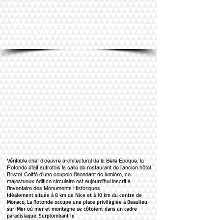
Dîner "Belle époque" dans la
rotonde de Beaulieu sur mer
Véritable chef d’oeuvre architectural de la Belle Epoque, la
Rotonde était autrefois la salle de restaurant de l’ancien hôtel
Bristol. Coiffé d’une coupole l’inondant de lumière, ce
majestueux édifice circulaire est aujourd’hui inscrit à
l’inventaire des Monuments Historiques.
Idéalement située à 8 km de Nice et à 10 km du centre de
Monaco, La Rotonde occupe une place privilégiée à Beaulieu-
sur-Mer où mer et montagne se côtoient dans un cadre
paradisiaque. Surplombant le