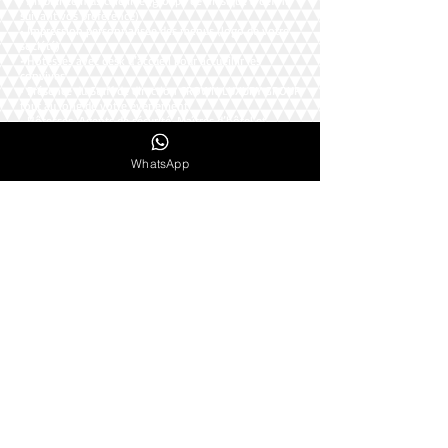
• Ambiance musicale live (groupe de musique à définir
suivant vos préférence)
• Impression personnalisée des menus (logo de votre
société)
• Hôtesses avec desk d’accueil pour accueillir les
convives
• Présence du Staff de direction CROWN LUXURY GROUP
tout au long de votre événement
• Hôtesses, Agents de sécurité, Maîtres d’hôtel et
personnel de service
WhatsApp
Options possibles : (liste non exhaustive)
• Scénographie lumineuse (façade et intérieur) -
Aménagement spécifique sur devis
• Prestations annexes : Transferts, hébergements...
Nombre de personnes :
Tarifs :
DÎNER ASSIS
Sur la base de 100 personnes
270€ HT/personne
Sur la base de 200 personnes
250€ HT/personne
Sur la base de 370 personnes
220€ HT/personne
* Tarifs indiqués Hors Taxe, TVA de 20% en sus. Récupération de TVA pour
les entreprises françaises et monégasques
Possibilité exonération de TVA pour les entreprises de l’ UE ayant un
numéro de TVA intracommunautaire. Tarifs indicatifs sujet à modification
suivant prestations demandées. Contactez nous pour toute demande de
groupe ou devis personnalisé.