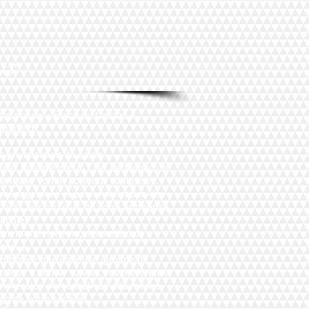
lo"
tre soirée « Place du Casino »
mprend :
La privatisation du Salon
Dîner préparé par un Chef de Monaco et
 brigade, forfait boissons comprises.
Aménagement et personnalisation des
paces aux couleurs de votre entreprise
obilier
énementiel, fleurs, décoration de
irée…)
Ambiance musicale live (groupe de
sique à définir suivant vos préférence)
Impression personnalisée des menus
ogo de votre société)