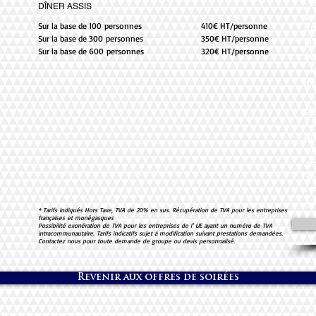
• 
DÎNER ASSIS
ac
Sur la base de 100 personnes
410€ HT/personne
• 
Sur la base de 300 personnes
350€ HT/personne
LU
Sur la base de 600 personnes
320€ HT/personne
év
• 
d’
Op
• 
Am
• 
am
3h
• 
hé
* Tarifs indiqués Hors Taxe, TVA de 20% en sus. Récupération de TVA pour les entreprises
françaises et monégasques
Possibilité exonération de TVA pour les entreprises de l’ UE ayant un numéro de TVA
intracommunautaire. Tarifs indicatifs sujet à modification suivant prestations demandées.
Contactez nous pour toute demande de groupe ou devis personnalisé.
Revenir aux offres de soirées