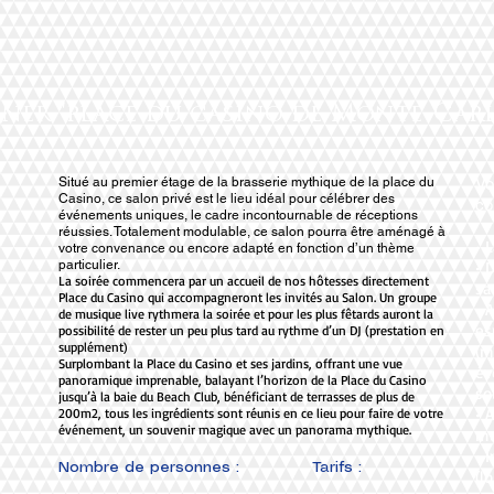
ner "place du casino de Monte-Car
Situé au premier étage de la brasserie mythique de la place du
Vo
Casino, ce salon privé est le lieu idéal pour célébrer des
co
événements uniques, le cadre incontournable de réceptions
réussies. Totalement modulable, ce salon pourra être aménagé à
• 
votre convenance ou encore adapté en fonction d’un thème
particulier.
• 
La soirée commencera par un accueil de nos hôtesses directement
sa
Place du Casino qui accompagneront les invités au Salon. Un groupe
• 
de musique live rythmera la soirée et pour les plus fêtards auront la
es
possibilité de rester un peu plus tard au rythme d’un DJ (prestation en
supplément)
(m
Surplombant la Place du Casino et ses jardins, offrant une vue
év
panoramique imprenable, balayant l’horizon de la Place du Casino
so
jusqu’à la baie du Beach Club, bénéficiant de terrasses de plus de
• 
200m2, tous les ingrédients sont réunis en ce lieu pour faire de votre
événement, un souvenir magique avec un panorama mythique.
mu
• 
Nombre de personnes :
Tarifs :
(l