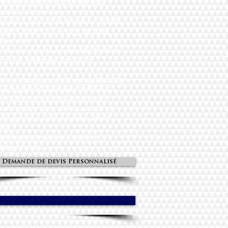
Hôtesses avec desk d’accueil pour
cueillir les convives
Présence du Staff de direction CROWN
XURY GROUP tout au long de votre
énement
Hôtesses, Agents de sécurité, Maîtres
hôtel et personnel de service
tions possibles : (liste non exhaustive)
Scénographie lumineuse (intérieur) -
énagement spécifique sur devis
Prolongation de la soirée avec DJ et
énagement piste de danse (0h00-
00)
Prestations annexes : Transferts,
bergements...
Demande de devis Personnalisé